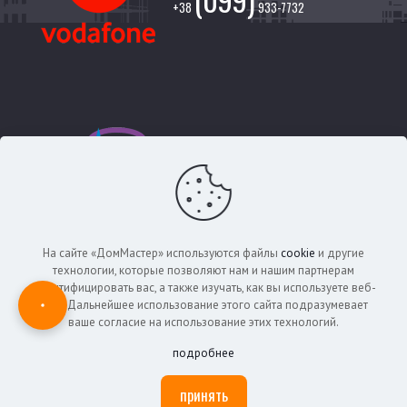
+38
933-7732
Тел. Киевстар
(097)
+38
713-6525
На сайте «ДомМастер» используются файлы
cookie
и другие
технологии, которые позволяют нам и нашим партнерам
идентифицировать вас, а также изучать, как вы используете веб-
сайт. Дальнейшее использование этого сайта подразумевает
Copyright © 2012-2026 «ДомМастер» Харьков. Сайт не
ваше согласие на использование этих технологий.
является публичной офертой и носит информационный
подробнее
характер.
Наши работы
Отзывы
О компании
Контакты
принять