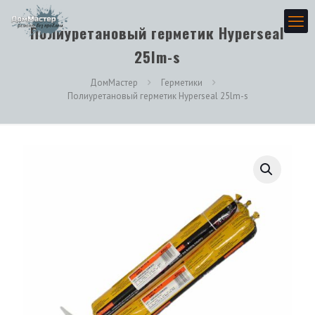
Полиуретановый герметик Нyperseal
25lm-s
ДомМастер
Герметики
Полиуретановый герметик Нyperseal 25lm-s