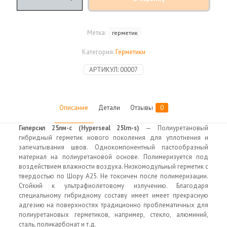
Полиуретановый
герметик
Нyperseal
Метка:
герметик
25lm-
s
Категория:
Герметики
АРТИКУЛ:
00007
Описание
Детали
Отзывы
0
Гиперсил 25лм-с (Нyperseal 25lm-s)
— Полиуретановый
гибридный герметик нового поколения для уплотнения и
запечатывания швов. Однокомпонентный пастообразный
материал на полиуретановой основе. Полимеризуется под
воздействием влажности воздуха. Низкомодульный герметик с
твердостью по Шору А25. Не токсичен после полимеризации.
Стойкий к ультрафиолетовому излучению. Благодаря
специальному гибридному составу имеет имеет прекрасную
адгезию на поверхностях традиционно проблематичных для
полиуретановых герметиков, например, стекло, алюминий,
сталь, поликарбонат и т.д.