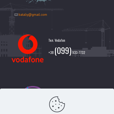
bataliy@gmail.com
Тел. Vodafon
(099)
+38
933-7732
Тел. Киевстар
(097)
+38
713-6525