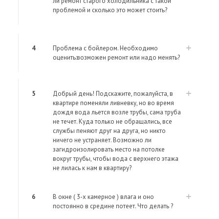
ли ремонт старого холодильника с такой
проблемой и сколько это может стоить?
4
Проблема с бойлером. Необходимо
оценить:возможен ремонт или надо менять?
5
Добрый день! Подскажите, пожалуйста, в
квартире поменяли ливневку, но во время
дождя вода льется возле трубы, сама труба
не течет. Куда только не обращались, все
службы пеняют друг на друга, но никто
ничего не устраняет. Возможно ли
загидроизолировать место на потолке
вокруг трубы, чтобы вода с верхнего этажа
не лилась к нам в квартиру?
6
В окне ( 3-х камерное ) влага и оно
постоянно в средине потеет. Что делать ?