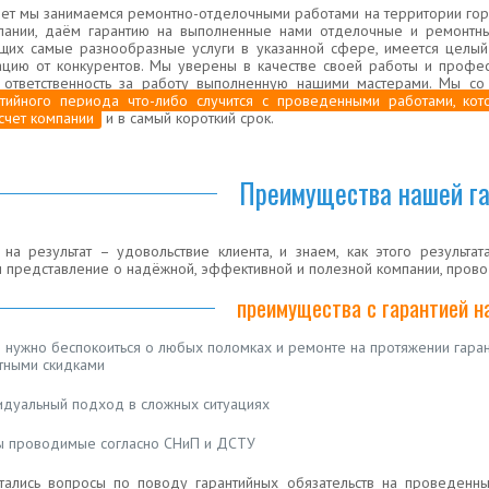
лет мы занимаемся ремонтно-отделочными работами на территории гор
пании, даём гарантию на выполненные нами отделочные и ремонтны
щих самые разнообразные услуги в указанной сфере, имеется целый
ацию от конкурентов. Мы уверены в качестве своей работы и профе
 ответственность за работу выполненную нашими мастерами. Мы со
нтийного периода что-либо случится с проведенными работами, ко
 счет компании
и в самый короткий срок.
Преимущества нашей г
а результат – удовольствие клиента, и знаем, как этого результат
представление о надёжной, эффективной и полезной компании, прово
преимущества с гарантией н
 нужно беспокоиться о любых поломках и ремонте на протяжении гарант
тными скидками
идуальный подход в сложных ситуациях
ы проводимые согласно СНиП и ДСТУ
стались вопросы по поводу гарантийных обязательств на проведен