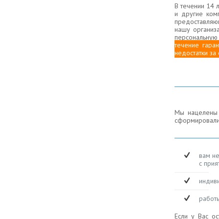
В течении 14 
и другие ком
предоставляю
нашу организ
персональную
течение гара
недостатки за
Мы нацелены н
сформировали 
вам не
с прия
индив
работ
Если у Вас о