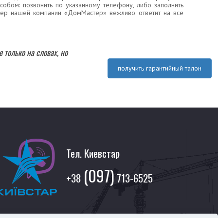
бом: позвонить по указанному телефону, либо заполнить
жер нашей компании «ДомМастер» вежливо ответит на все
 только на словах, но
получить гарантийный талон
Тел. Киевстар
(097)
+38
713-6525