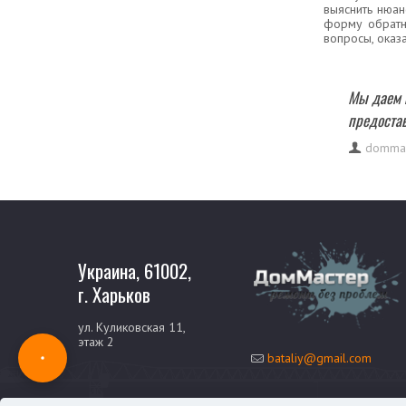
выяснить нюа
форму обратн
вопросы, оказ
Мы даем г
предостав
dommas
Украина, 61002,
г. Харьков
ул. Куликовская 11,
этаж 2
bataliy@gmail.com